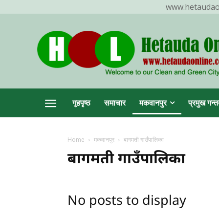
www.hetaudaonl
TR
गृहपृष्ठ
समाचार
मकवानपुर
प्रमुख गन्त
Home
मकवानपुर
बागमती गाउँपालिका
हेटौ
बागमती गाउँपालिका
No posts to display