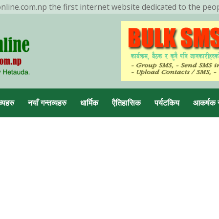
ine.com.np the first internet website dedicated to the peo
ENDING NOW
मनहरीलाइभ
व्यहरु
नयाँ गन्तव्यहरु
धार्मिक
एैतिहासिक
पर्यटकिय
आकर्षक 
डा, मकवानपुर