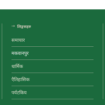
ंडा अनलाईन
ा अनलाईन
लि󠅵ङ्कसहरु
समाचार
यटन
नयाँ
मकवानपुर
गन्तव्य
धार्मिक
ा अनलाईन
मनहरीलाइभ
चुरीयामाइमा
एैतिहासिक
ऐतिहासिक,
ा अनलाईन
हेटौंडा अनलाईन
धार्मिक र
पर्यटकिय क्षेत्रको
पर्यटकिय
रुपमा विकास हुँदै
हेटौंडा अनलाईन