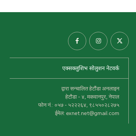
एक्सक्लुशिभ सोलुशन नेटवर्क
हरु
द्वारा सन्चालित हेटौंडा अनलाइन
प्र
थ
हेटौडा - ४, मकवानपुर, नेपाल
म
फोन नं.: ०५७ - ५२२२६४, ९८५५०२८२७५
स
हि
ईमेल: exnet.net@gmail.com
द
ल
ख
न