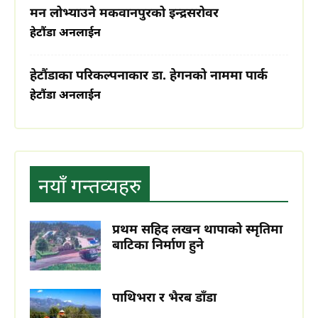
मन लोभ्याउने मकवानपुरको इन्द्रसरोवर
हेटौंडा अनलाईन
हेटौंडाका परिकल्पनाकार डा. हेगनको नाममा पार्क
हेटौंडा अनलाईन
प्रमुख गन्तव्यहरु
नयाँ गन्तव्यहरु
प्रथम सहिद लखन थापाको स्मृतिमा
बाटिका निर्माण हुने
कुष्माण्ड सरोवर (१०८ गौमुखी धारा)
हेटौंडा अनलाईन
पाथिभरा र भैरब डाँडा
हेटौँडा नगरपालिकाको वडा नं. ९ को पश्चिम र पदमपोखरी गाविसको पूर्वी