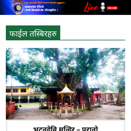
फाईल तस्बिरहरु
भुटनदेवि मन्दिर – पुरानो