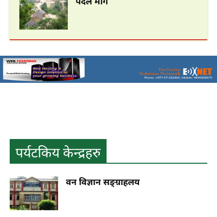
पैदल मार्ग
हात्तीसार
हेटौंडा अनलाईन
त्रिभुवन राजपथको निर्माणपूर्व उपत्यका र तराई जोड्ने मूल नाकाको रूपमा
ख्याती कमाएको व्यापारिक केन्द्र भीमफेदी तत्कालीन समयमा जङ्गल सवारीको
प्रयोगमा ल्याइने हात्तीहरू सुरक्षित राख्न...
अशोक चैत्य, चित्लाङ्ग
ऐतिहासिक मकवानपुरगढी दरबार (
पर्यटकिय केन्द्रहरु
हेटौंडाबाट १७ कि.मि. पूर्व )
वन विज्ञान सङ्ग्राहलय
चिसापानी गढी र कालीतोप (हेटौँडाबाट २९
कि.मि. उत्तर)