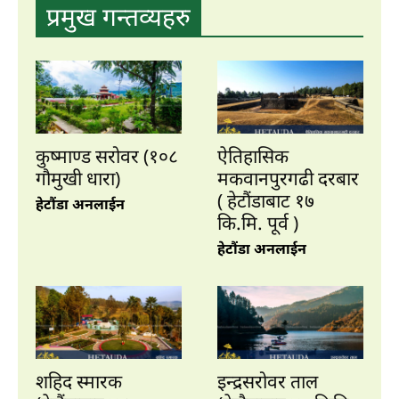
प्रमुख गन्तव्यहरु
शहिद स्मारक (हेटौंडाबाट ४.५ कि.मि. पश्चिम)
कुष्माण्ड सरोवर (१०८
ऐतिहासिक
हेटौंडा अनलाईन
गौमुखी धारा)
मकवानपुरगढी दरबार
राष्ट्रियता, प्रजातन्त्र र जनजीविकाका लागि इतिहासको विभिन्न कालखण्डमा
( हेटौंडाबाट १७
जीवन उत्सर्ग गर्ने सहिदहरको प्रतिक स्वरुप बाह्र जना सहिदका आकृति एउटै
हेटौंडा अनलाईन
२५ टनको शिलामा कुँदेर जनस्तरबाट...
कि.मि. पूर्व )
हेटौंडा अनलाईन
शहिद स्मारक
इन्द्रसरोवर ताल