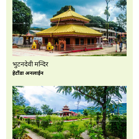
भुटनदेवी मन्दिर
हेटौंडा अनलाईन
नयाँ गन्तव्यहरु
प्रथम सहिद लखन थापाको स्मृतिमा बाटिका
निर्माण हुने