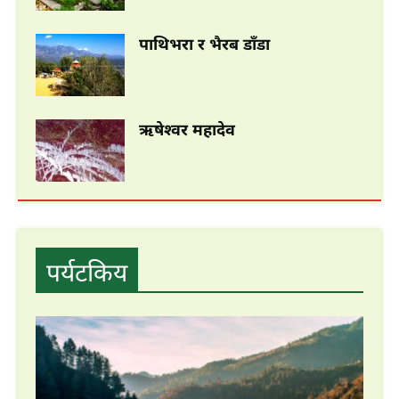
पाथिभरा र भैरब डाँडा
ऋषेश्वर महादेव
Khalte to Kathmandu | Highway Ride
with HASO
हेटौंडा अनलाईन
पर्यटकिय