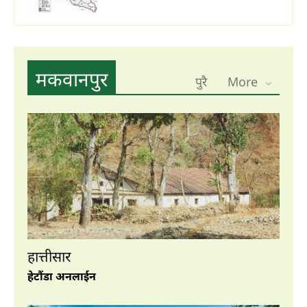
पर्यटन
मकवानपुर
पुरै
More
हेटौंडा अनलाईन
हेटौंडा अनलाईन
मनहरीलाइभ
हेटौंडा अनलाईन
चुरीयामाइमा ऐतिहासिक, धार्मिक र पर्यटकिय
क्षेत्रको रुपमा विकास हुँदै
हेटौंडा अनलाईन
हात्तीसार
हेटौंडा अनलाईन