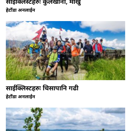
साईक्लिस्टहरुः कुलेखानी, मार्खु
हेटौंडा अनलाईन
पर्यटकिय
साईक्लिस्टहरुः चिसापानि गढी
मन लोभ्याउने मकवानपुरको इन्द्रसरोवर
हेटौंडा अनलाईन
हेटौंडा अनलाईन
गर्मी बढेसँगै इन्द्रसरोवर अर्थात कुलेखानी जलविद्युत् आयोजनाको जलाशय हेर्न
तथा घुम्न आउने आन्तरिक पर्यटक बढेका हुन्। पछिल्लो ३ वर्षयता नेपाल विद्युत्
प्राधिकरण तथा कुलेखानी...
सिमभन्ज्याङ (हेटौँडाबाट ५२ कि.मि. उत्तर)