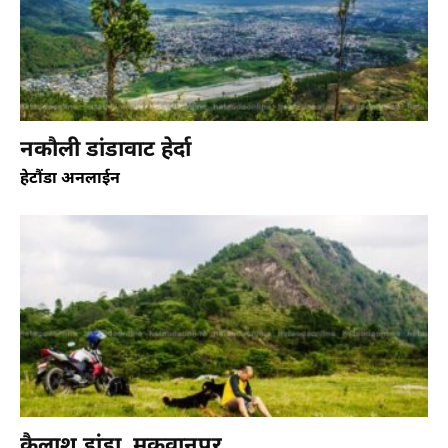
वर्ड वाच
नकौली डांडावाट हेर्दा
पैदल मार्ग
हेटौंडा अनलाईन
आकर्षक पर्यटकीय गन्तव्य बन्दै जुरेथुम
कैलाश डांडा, मकवानपुर