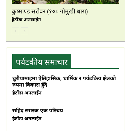
कुष्माण्ड सरोवर (१०८ गौमुखी धारा)
पाथिभरा र भैरब डाँडा
हेटौंडा अनलाईन
आकर्षक पर्यटकीय गन्तव्य बन्दै जुरेथुम
पर्यटकीय समाचार
प्रकृतिको काखमा लुकेको मकवानपुर गढीकोे
ऋषेश्वर गुफा
चुरीयामाइमा ऐतिहासिक, धार्मिक र पर्यटकिय क्षेत्रको
रुपमा विकास हुँदै
गुम्बा डाँडा (मूर्तीकला उद्यान), हर्नामाडी
हेटौंडा अनलाईन
सहिद स्मारक एक परिचय
हेटौंडा अनलाईन