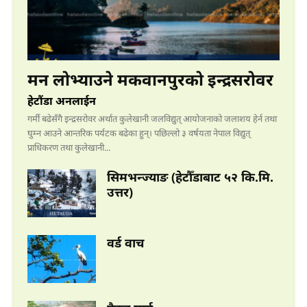
भुटनदेवि मन्दिर – नयाँ
हेटौंडा अनलाईन
मन लोभ्याउने मकवानपुरको इन्द्रसरोवर
हेटौंडा अनलाईन
गर्मी बढेसँगै इन्द्रसरोवर अर्थात कुलेखानी जलविद्युत् आयोजनाको जलाशय हेर्न तथा
घुम्न आउने आन्तरिक पर्यटक बढेका हुन्। पछिल्लो ३ वर्षयता नेपाल विद्युत्
प्राधिकरण तथा कुलेखानी...
सिमभन्ज्याङ (हेटौँडाबाट ५२ कि.मि.
एैतिहासिक
उत्तर)
वर्ड वाच