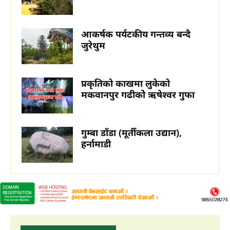
भागमा रत्नावती, कर्णावती र कौशवाही (चुरे पर्वतको कुसको जङ्गलबाट उत्तर
बगेकी) नदीको सङ्गम...
आकर्षक पर्यटकीय गन्तव्य बन्दै
जुरेथुम
प्रकृतिको काखमा लुकेको
मकवानपुर गढीकोे ऋषेश्वर गुफा
ऐतिहासिक मकवानपुरगढी दरबार ( हेटौंडाबाट
गुम्बा डाँडा (मूर्तीकला उद्यान),
१७ कि.मि. पूर्व )
हर्नामाडी
हेटौंडा अनलाईन
आधुनिक नेपालको स्थापना हुनुपूर्व गण्डकी प्रदेशमा आधिपत्य जमाउन सफल
सेन वंशीय शासनको ऐतिहासिक बिरासतको जीवन्त इतिहास बोकेको स्थान
मकवानपुर गढी हो। परम्परागत तर उन्नत...