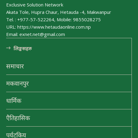
हात्तीसार
Exclusive Solution Network
हेटौंडा अनलाईन
Akata Tole, Hupra Chaur, Hetauda -4, Makwanpur
Tel. : +977-57-522264, Mobile: 9855028275
URL: https://www.hetaudaonline.com.np
भुटनदेवी मन्दिर
Email: exnet.net@gmail.com
हेटौंडा अनलाईन
लि󠅵ङ्कसहरु
कुष्माण्ड सरोवर (१०८ गौमुखी धारा)
समाचार
हेटौंडा अनलाईन
मकवानपुर
धार्मिक
एैतिहासिक
पर्यटकिय