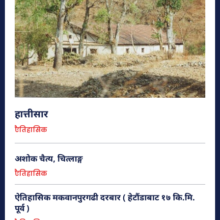
कुष्माण्ड सरोवर (१०८ गौमुखी धारा)
हेटौंडा अनलाईन
हेटौँडा नगरपालिकाको वडा नं. ९ को पश्चिम र पदमपोखरी गाविसको पूर्वी
भागमा रत्नावती, कर्णावती र कौशवाही (चुरे पर्वतको कुसको जङ्गलबाट उत्तर
हात्तीसार
बगेकी) नदीको सङ्गम...
एैतिहासिक
अशोक चैत्य, चित्लाङ्ग
एैतिहासिक
ऐतिहासिक मकवानपुरगढी दरबार ( हेटौंडाबाट १७ कि.मि.
पूर्व )