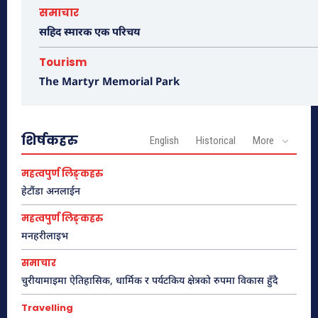
समाचार
सहिद स्मारक एक परिचय
नयाँ गन्तव्यहरु
Tourism
The Martyr Memorial Park
प्रथम सहिद लखन थापाको स्मृतिमा बाटिका
निर्माण हुने
शिर्षकहरु
English
Historical
More
पाथिभरा र भैरब डाँडा
महत्वपुर्ण लिङ्कहरु
हेटौंडा अनलाईन
महत्वपुर्ण लिङ्कहरु
आकर्षक पर्यटकीय गन्तव्य बन्दै जुरेथुम
मनहरीलाइभ
समाचार
चुरीयामाइमा ऐतिहासिक, धार्मिक र पर्यटकिय क्षेत्रको रुपमा विकास हुँदै
प्रकृतिको काखमा लुकेको मकवानपुर गढीकोे
Travelling
ऋषेश्वर गुफा