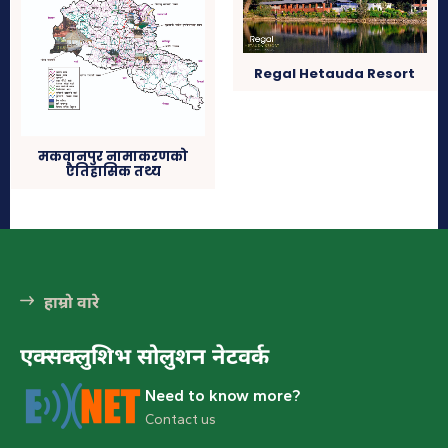
Regal Hetauda Resort
मकवानपुर नामाकरणको
एैतिहासिक तथ्य
इन्द्रसरोवर ताल (हेटौडाबाट ४० किमि उत्तरतर्फ)
हेटौंडा अनलाईन
इन्द्रसरोवर गाउँपालिकामा अवस्थित एसियामा नै नमूनाको रुपमा रहेको मानव
निर्मित ७ किमि लामो जलासय पर्यटकीय दृष्टिले मनमोहक मानिन्छ । मार्खु र
हाम्रो वारे
कुलेखानीबीचको गहिरो भागमा...
एक्सक्लुशिभ सोलुशन नेटवर्क
Need to know more?
मकवानपुर
All
More
Contact us