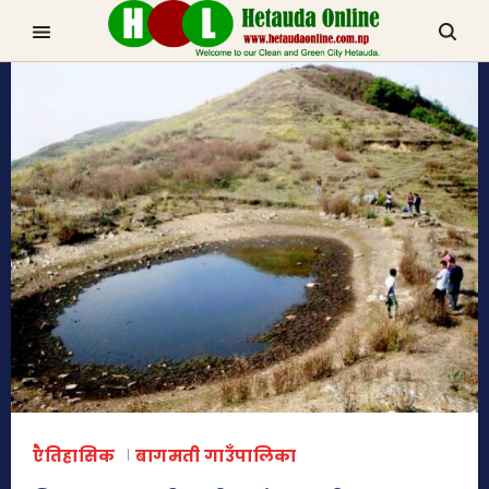
TRENDING NOW
चुरीयामाइमा ऐतिहासिक, धार्मिक र पर्यटकिय क्षेत्रको रुपमा विकास हुँदै
हेटौडा, मकवानपुर
एैतिहासिक
बागमती गाउँपालिका