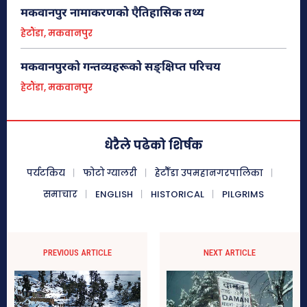
२५ टनको शिलामा कुँदेर जनस्तरबाट...
मकवानपुर नामाकरणको एैतिहासिक तथ्य
हेटौंडा, मकवानपुर
मकवानपुरको गन्तव्यहरूको सङ्क्षिप्त परिचय
हेटौंडा, मकवानपुर
धेरैले पढेको शिर्षक
इन्द्रसरोवर ताल (हेटौडाबाट ४० किमि उत्तरतर्फ)
पर्यटकिय
फोटो ग्यालरी
हेटौँडा उपमहानगरपालिका
हेटौंडा अनलाईन
समाचार
ENGLISH
HISTORICAL
PILGRIMS
इन्द्रसरोवर गाउँपालिकामा अवस्थित एसियामा नै नमूनाको रुपमा रहेको मानव
निर्मित ७ किमि लामो जलासय पर्यटकीय दृष्टिले मनमोहक मानिन्छ । मार्खु र
कुलेखानीबीचको गहिरो भागमा...
PREVIOUS ARTICLE
NEXT ARTICLE
मकवानपुर
All
More