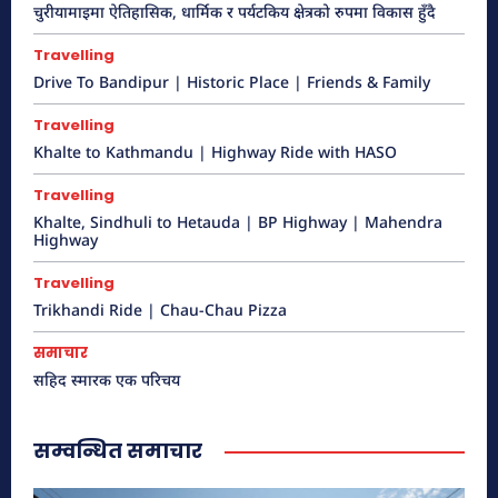
चुरीयामाइमा ऐतिहासिक, धार्मिक र पर्यटकिय क्षेत्रको रुपमा विकास हुँदै
Travelling
Drive To Bandipur | Historic Place | Friends & Family
Travelling
Khalte to Kathmandu | Highway Ride with HASO
कुष्माण्ड सरोवर (१०८ गौमुखी धारा)
हेटौंडा अनलाईन
Travelling
Khalte, Sindhuli to Hetauda | BP Highway | Mahendra
हेटौँडा नगरपालिकाको वडा नं. ९ को पश्चिम र पदमपोखरी गाविसको पूर्वी
Highway
भागमा रत्नावती, कर्णावती र कौशवाही (चुरे पर्वतको कुसको जङ्गलबाट उत्तर
बगेकी) नदीको सङ्गम...
Travelling
Trikhandi Ride | Chau-Chau Pizza
समाचार
सहिद स्मारक एक परिचय
सम्वन्धित समाचार