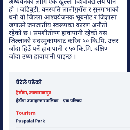
अध्ययनका लागि एक खुल्ला विश्वविद्यालय पनि
हो । जडिबुटी, वनस्पति लालीगुराँस र सुनगाभाको
धनी यो जिल्ला आश्चर्यजनक भूबनोट र जिज्ञासा
जगाउने जनजातीय स्वरूपका कारण अनौठो
नयाँ गन्तव्यहरु
रहेको छ । समशीतोष्ण हावापानी रहेको यस
जिल्लाको सदरमुकामबाट करिब ५० कि.मि. उत्तर
प्रथम सहिद लखन थापाको स्मृतिमा बाटिका
जाँदा हिउँ पर्ने हावापानी र ५० कि.मि. दक्षिण
निर्माण हुने
जाँदा उष्ण हावापानी पाइन्छ ।
पाथिभरा र भैरब डाँडा
घेरैले पढेको
हेटौंडा, मकवानपुर
आकर्षक पर्यटकीय गन्तव्य बन्दै जुरेथुम
हेटौंडा उपमहानगरपालिका – एक परिचय
Tourism
Puspalal Park
प्रकृतिको काखमा लुकेको मकवानपुर गढीकोे
ऋषेश्वर गुफा