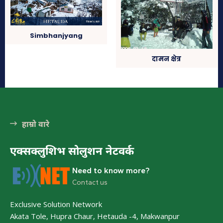
हात्तीसार
हेटौंडा अनलाईन
Simbhanjyang
भुटनदेवी मन्दिर
दामन क्षेत्र
हेटौंडा अनलाईन
कुष्माण्ड सरोवर (१०८ गौमुखी धारा)
हेटौंडा अनलाईन
हाम्रो वारे
एक्सक्लुशिभ सोलुशन नेटवर्क
Need to know more?
Contact us
Exclusive Solution Network
Akata Tole, Hupra Chaur, Hetauda -4, Makwanpur