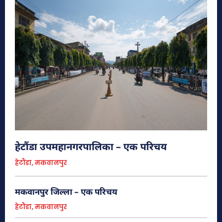
ऐतिहासिक मकवानपुरगढी दरबार ( हेटौंडाबाट
१७ कि.मि. पूर्व )
हेटौंडा अनलाईन
आधुनिक नेपालको स्थापना हुनुपूर्व गण्डकी प्रदेशमा आधिपत्य जमाउन सफल
सेन वंशीय शासनको ऐतिहासिक बिरासतको जीवन्त इतिहास बोकेको स्थान
मकवानपुर गढी हो। परम्परागत तर उन्नत...
हेटौंडा उपमहानगरपालिका – एक परिचय
हेटौंडा, मकवानपुर
शहिद स्मारक (हेटौंडाबाट ४.५ कि.मि. पश्चिम)
मकवानपुर जिल्ला – एक परिचय
हेटौंडा अनलाईन
राष्ट्रियता, प्रजातन्त्र र जनजीविकाका लागि इतिहासको विभिन्न कालखण्डमा
हेटौंडा, मकवानपुर
जीवन उत्सर्ग गर्ने सहिदहरको प्रतिक स्वरुप बाह्र जना सहिदका आकृति एउटै