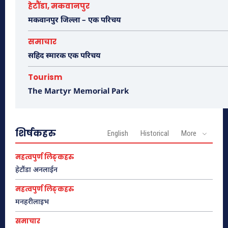
हेटौंडा, मकवानपुर
मकवानपुर जिल्ला – एक परिचय
गुम्बा डाँडा (मूर्तीकला उद्यान), हर्नामाडी
समाचार
सहिद स्मारक एक परिचय
Tourism
The Martyr Memorial Park
शिर्षकहरु
English
Historical
More
महत्वपुर्ण लिङ्कहरु
हेटौंडा अनलाईन
महत्वपुर्ण लिङ्कहरु
प्रमुख गन्तव्यहरु
मनहरीलाइभ
समाचार