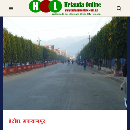
TRENDING NOW
चुरीयामाइमा ऐतिहासिक, धार्मिक र पर्यटकिय क्षेत्रको रुपमा विकास हुँदै
हेटौडा, मकवानपुर
हेटौंडा, मकवानपुर