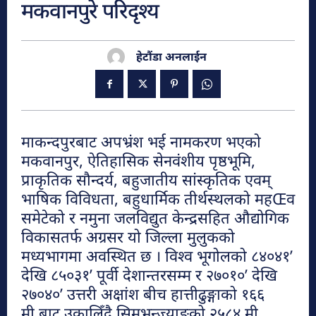
मकवानपुरे परिदृश्य
हेटौंडा अनलाईन
हेटौंडा अनलाईन
हेटौंडा अनलाईन
माकन्दपुरबाट अपभ्रंश भई नामकरण भएको
मकवानपुर, ऐतिहासिक सेनवंशीय पृष्ठभूमि,
प्राकृतिक सौन्दर्य, बहुजातीय सांस्कृतिक एवम्
भाषिक विविधता, बहुधार्मिक तीर्थस्थलको महŒव
पर्यटन
समेटेको र नमुना जलविद्युत केन्द्रसहित औद्योगिक
विकासतर्फ अग्रसर यो जिल्ला मुलुकको
हेटौंडा अनलाईन
मध्यभागमा अवस्थित छ । विश्व भूगोलको ८४०४१’
हेटौंडा अनलाईन
देखि ८५०३१’ पूर्वी देशान्तरसम्म र २७०१०’ देखि
२७०४०’ उत्तरी अक्षांश बीच हात्तीढुङ्गाको १६६
मनहरीलाइभ
मी.बाट उकालिँदै सिमभन्ज्याङको २५८४ मी.