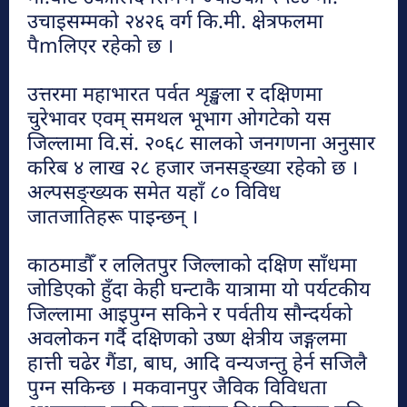
हेटौंडा अनलाईन
उचाइसम्मको २४२६ वर्ग कि.मी. क्षेत्रफलमा
पैmलिएर रहेको छ ।
चुरीयामाइमा ऐतिहासिक, धार्मिक र पर्यटकिय
क्षेत्रको रुपमा विकास हुँदै
उत्तरमा महाभारत पर्वत शृङ्खला र दक्षिणमा
हेटौंडा अनलाईन
चुरेभावर एवम् समथल भूभाग ओगटेको यस
जिल्लामा वि.सं. २०६८ सालको जनगणना अनुसार
करिब ४ लाख २८ हजार जनसङ्ख्या रहेको छ ।
अल्पसङ्ख्यक समेत यहाँ ८० विविध
जातजातिहरू पाइन्छन् ।
काठमाडौँ र ललितपुर जिल्लाको दक्षिण साँधमा
जोडिएको हुँदा केही घन्टाकै यात्रामा यो पर्यटकीय
जिल्लामा आइपुग्न सकिने र पर्वतीय सौन्दर्यको
अवलोकन गर्दै दक्षिणको उष्ण क्षेत्रीय जङ्गलमा
हात्ती चढेर गैंडा, बाघ, आदि वन्यजन्तु हेर्न सजिलै
पुग्न सकिन्छ । मकवानपुर जैविक विविधता