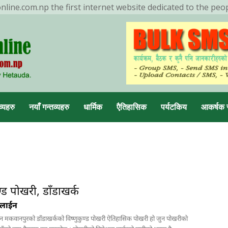
ine.com.np the first internet website dedicated to the peo
ENDING NOW
मनहरीलाइभ
व्यहरु
नयाँ गन्तव्यहरु
धार्मिक
एैतिहासिक
पर्यटकिय
आकर्षक 
डा, मकवानपुर
ण्ड पोखरी, डाँडाखर्क
नलाईन
न मकवानपुरको डाँडाखर्कको विष्णुकुण्ड पोखरी ऐतिहासिक पोखरी हो जुन पोखरीको