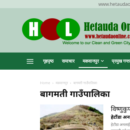
www.hetaudaonl
TR
गृहपृष्ठ
समाचार
मकवानपुर
प्रमुख गन्त
Home
मकवानपुर
बागमती गाउँपालिका
हेटौ
बागमती गाउँपालिका
विष्णुकु
हेटौंडा अ
हेटौडा अनलाई