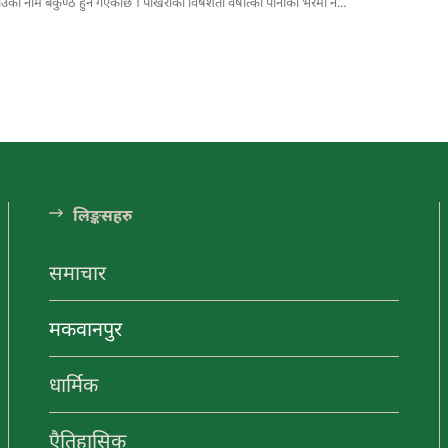
ठाउँको नाम बैकुण्ठ हुन गएकोछ । पोखरीको विषेशता वर्षात्को पानीको भरमा नै...
ंडा अनलाईन
ा अनलाईन
यटन
नयाँ
लि󠅵ङ्कसहरु
गन्तव्य
समाचार
मकवानपुर
ा अनलाईन
मनहरीलाइभ
चुरीयामाइमा
ऐतिहासिक,
ा अनलाईन
हेटौंडा अनलाईन
धार्मिक र
धार्मिक
पर्यटकिय क्षेत्रको
रुपमा विकास हुँदै
हेटौंडा अनलाईन
एैतिहासिक