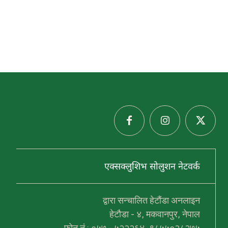
हरु
प्र
थ
एक्सक्लुशिभ सोलुशन नेटवर्क
म
स
हि
द
द्वारा सन्चालित हेटौंडा अनलाइन
ल
हेटौडा - ४, मकवानपुर, नेपाल
ख
न
फोन नं.: ०५७ - ५२२२६४, ९८५५०२८२७५