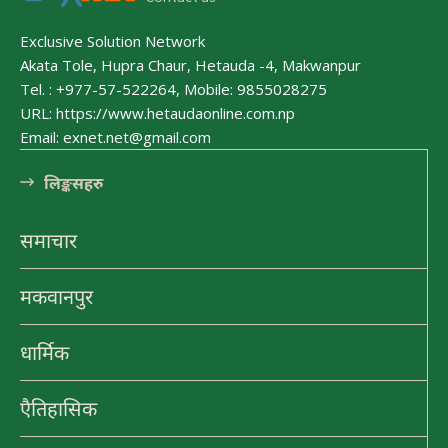
Exclusive Solution Network
हेटौंडा अनलाईन
Akata Tole, Hupra Chaur, Hetauda -4, Makwanpur
हेटौंडा अनलाईन
Tel. : +977-57-522264, Mobile: 9855028275
URL: https://www.hetaudaonline.com.np
Email: exnet.net@gmail.com
लि󠅵ङ्कसहरु
पर्यटन
समाचार
हेटौंडा अनलाईन
हेटौंडा अनलाईन
मकवानपुर
मनहरीलाइभ
धार्मिक
हेटौंडा अनलाईन
एैतिहासिक
चुरीयामाइमा ऐतिहासिक, धार्मिक र पर्यटकिय