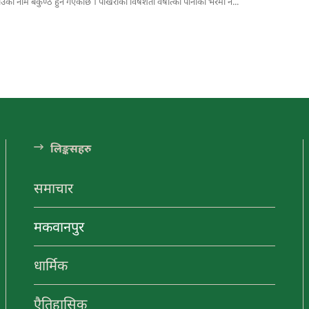
ठाउँको नाम बैकुण्ठ हुन गएकोछ । पोखरीको विषेशता वर्षात्को पानीको भरमा नै...
ंडा अनलाईन
ा अनलाईन
यटन
नयाँ
लि󠅵ङ्कसहरु
गन्तव्य
समाचार
मकवानपुर
ा अनलाईन
मनहरीलाइभ
चुरीयामाइमा
ऐतिहासिक,
ा अनलाईन
हेटौंडा अनलाईन
धार्मिक र
धार्मिक
पर्यटकिय क्षेत्रको
रुपमा विकास हुँदै
हेटौंडा अनलाईन
एैतिहासिक