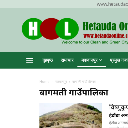
www.hetaudaonl
TR
गृहपृष्ठ
समाचार
मकवानपुर
प्रमुख गन्त
Home
मकवानपुर
बागमती गाउँपालिका
हेटौ
बागमती गाउँपालिका
विष्णुकु
हेटौंडा अ
हेटौडा अनलाई