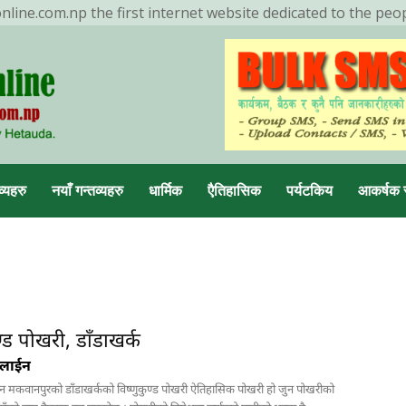
ine.com.np the first internet website dedicated to the peo
ENDING NOW
मनहरीलाइभ
व्यहरु
नयाँ गन्तव्यहरु
धार्मिक
एैतिहासिक
पर्यटकिय
आकर्षक 
डा, मकवानपुर
ण्ड पोखरी, डाँडाखर्क
नलाईन
न मकवानपुरको डाँडाखर्कको विष्णुकुण्ड पोखरी ऐतिहासिक पोखरी हो जुन पोखरीको