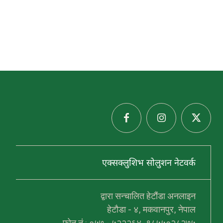
हरु
प्र
थ
एक्सक्लुशिभ सोलुशन नेटवर्क
म
स
हि
द
द्वारा सन्चालित हेटौंडा अनलाइन
ल
हेटौडा - ४, मकवानपुर, नेपाल
ख
न
फोन नं.: ०५७ - ५२२२६४, ९८५५०२८२७५