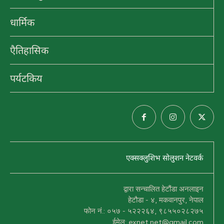
धार्मिक
एैतिहासिक
पर्यटकिय
एक्सक्लुशिभ सोलुशन नेटवर्क
द्वारा सन्चालित हेटौंडा अनलाइन
हेटौडा - ४, मकवानपुर, नेपाल
फोन नं.: ०५७ - ५२२२६४, ९८५५०२८२७५
ईमेल: exnet.net@gmail.com