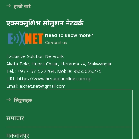
हात्तीसार
हाम्रो वारे
हेटौंडा अनलाईन
एक्सक्लुशिभ सोलुशन नेटवर्क
भुटनदेवी मन्दिर
Need to know more?
हेटौंडा अनलाईन
Contact us
Exclusive Solution Network
कुष्माण्ड सरोवर (१०८ गौमुखी धारा)
Akata Tole, Hupra Chaur, Hetauda -4, Makwanpur
हेटौंडा अनलाईन
Tel. : +977-57-522264, Mobile: 9855028275
URL: https://www.hetaudaonline.com.np
Email: exnet.net@gmail.com
लि󠅵ङ्कसहरु
समाचार
मकवानपुर