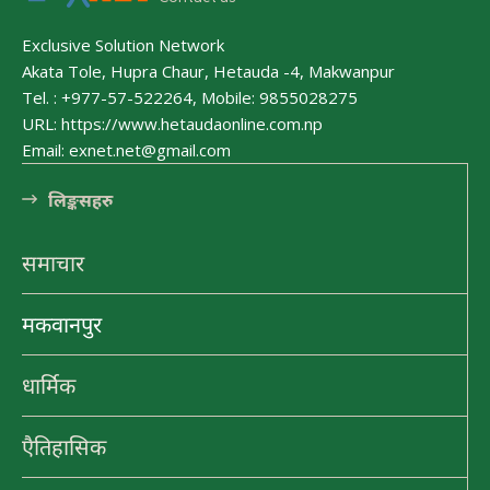
Exclusive Solution Network
हेटौंडा अनलाईन
Akata Tole, Hupra Chaur, Hetauda -4, Makwanpur
हेटौंडा अनलाईन
Tel. : +977-57-522264, Mobile: 9855028275
URL: https://www.hetaudaonline.com.np
Email: exnet.net@gmail.com
लि󠅵ङ्कसहरु
पर्यटन
समाचार
हेटौंडा अनलाईन
हेटौंडा अनलाईन
मकवानपुर
मनहरीलाइभ
धार्मिक
हेटौंडा अनलाईन
एैतिहासिक
चुरीयामाइमा ऐतिहासिक, धार्मिक र पर्यटकिय