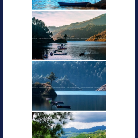
कुष्माण्ड सरोवर (१०८ गौमुखी धारा)
हेटौंडा अनलाईन
हेटौँडा नगरपालिकाको वडा नं. ९ को पश्चिम र पदमपोखरी गाविसको पूर्वी
भागमा रत्नावती, कर्णावती र कौशवाही (चुरे पर्वतको कुसको जङ्गलबाट उत्तर
बगेकी) नदीको सङ्गम...