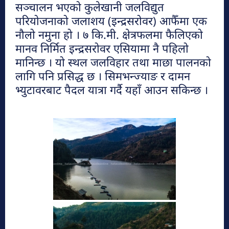
सञ्चालन भएको कुलेखानी जलविद्युत
मनहरीलाइभ
परियोजनाको जलाशय (इन्द्रसरोवर) आफैँमा एक
हेटौंडा अनलाईन
नौलो नमुना हो । ७ कि.मी. क्षेत्रफलमा फैलिएको
मानव निर्मित इन्द्रसरोवर एसियामा नै पहिलो
मानिन्छ । यो स्थल जलविहार तथा माछा पालनको
चुरीयामाइमा ऐतिहासिक, धार्मिक र पर्यटकिय
क्षेत्रको रुपमा विकास हुँदै
लागि पनि प्रसिद्ध छ । सिमभन्ज्याङ र दामन
हेटौंडा अनलाईन
भ्युटावरबाट पैदल यात्रा गर्दै यहाँ आउन सकिन्छ ।