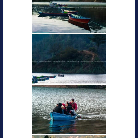
नयाँ गन्तव्यहरु
प्रथम सहिद लखन थापाको स्मृतिमा बाटिका
निर्माण हुने
पाथिभरा र भैरब डाँडा
आकर्षक पर्यटकीय गन्तव्य बन्दै जुरेथुम