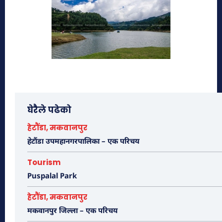
राष्ट्रियता, प्रजातन्त्र र जनजीविकाका लागि इतिहासको विभिन्न कालखण्डमा
जीवन उत्सर्ग गर्ने सहिदहरको प्रतिक स्वरुप बाह्र जना सहिदका आकृति एउटै
२५ टनको शिलामा कुँदेर जनस्तरबाट...
मकवानपुर
All
More
हात्तीसार
घेरैले पढेको
हेटौंडा अनलाईन
हेटौंडा, मकवानपुर
हेटौंडा उपमहानगरपालिका – एक परिचय
भुटनदेवी मन्दिर
हेटौंडा अनलाईन
Tourism
Puspalal Park
कुष्माण्ड सरोवर (१०८ गौमुखी धारा)
हेटौंडा, मकवानपुर
हेटौंडा अनलाईन
मकवानपुर जिल्ला – एक परिचय