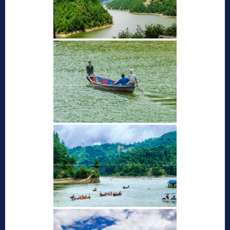
ऐतिहासिक मकवानपुरगढी दरबार ( हेटौंडाबाट
१७ कि.मि. पूर्व )
हेटौंडा अनलाईन
आधुनिक नेपालको स्थापना हुनुपूर्व गण्डकी प्रदेशमा आधिपत्य जमाउन सफल
सेन वंशीय शासनको ऐतिहासिक बिरासतको जीवन्त इतिहास बोकेको स्थान
मकवानपुर गढी हो। परम्परागत तर उन्नत...
शहिद स्मारक (हेटौंडाबाट ४.५ कि.मि. पश्चिम)
हेटौंडा अनलाईन