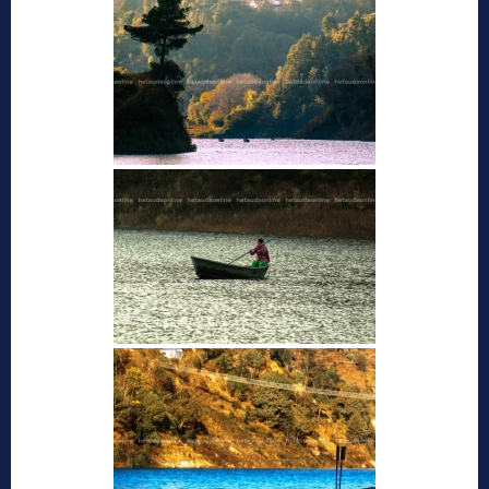
प्रकृतिको काखमा लुकेको मकवानपुर गढीकोे
ऋषेश्वर गुफा
गुम्बा डाँडा (मूर्तीकला उद्यान), हर्नामाडी
प्रमुख गन्तव्यहरु