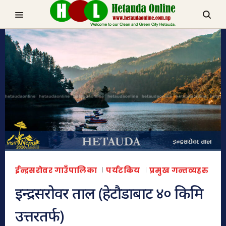
TRENDING NOW
चुरीयामाइमा ऐतिहासिक, धार्मिक र पर्यटकिय क्षेत्रको रुपमा विकास हुँदै
मनहरीलाइभ
ईन्द्रसरोवर गाउँपालिका
पर्यटकिय
प्रमुख गन्तव्यहरु
इन्द्रसरोवर ताल (हेटौडाबाट ४० किमि
हेटौडा, मकवानपुर
उत्तरतर्फ)