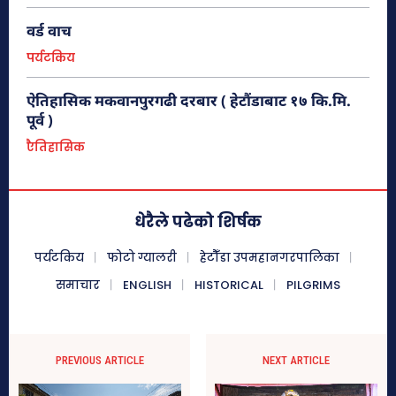
वर्ड वाच
पर्यटकिय
फाईल तस्बिरहरु
ऐतिहासिक मकवानपुरगढी दरबार ( हेटौंडाबाट १७ कि.मि.
पूर्व )
एैतिहासिक
धेरैले पढेको शिर्षक
पर्यटकिय
फोटो ग्यालरी
हेटौँडा उपमहानगरपालिका
समाचार
ENGLISH
HISTORICAL
PILGRIMS
हेटौंडा अनलाईन
हेटौंडा अनलाईन
PREVIOUS ARTICLE
NEXT ARTICLE