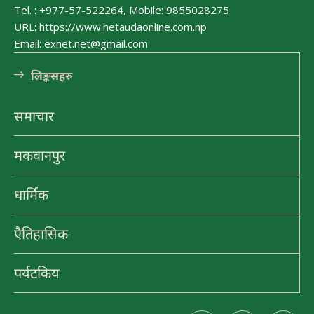
रुपमा विकास हुँदै
Tel. : +977-57-522264, Mobile: 9855028275
URL: https://www.hetaudaonline.com.np
हेटौंडा अनलाईन
Email: exnet.net@gmail.com
लि󠅵ङ्कसहरु
समाचार
मकवानपुर
धार्मिक
Drive To Bandipur | Historic Place |
Friends & Family
एैतिहासिक
हेटौंडा अनलाईन
पर्यटकिय