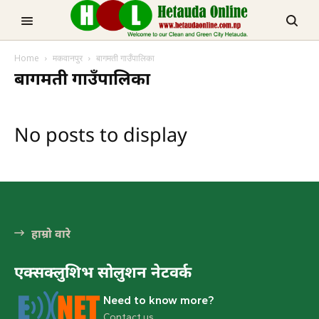
TRENDING NOW
Home
मकवानपुर
बागमती गाउँपालिका
मनहरीलाइभ
बागमती गाउँपालिका
No posts to display
हेटौडा, मकवानपुर
हाम्रो वारे
एक्सक्लुशिभ सोलुशन नेटवर्क
Need to know more?
Contact us