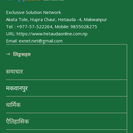
Exclusive Solution Network
हेटौंडा अनलाईन
Akata Tole, Hupra Chaur, Hetauda -4, Makwanpur
हेटौंडा अनलाईन
Tel. : +977-57-522264, Mobile: 9855028275
URL: https://www.hetaudaonline.com.np
Email: exnet.net@gmail.com
लि󠅵ङ्कसहरु
पर्यटन
समाचार
हेटौंडा अनलाईन
हेटौंडा अनलाईन
मकवानपुर
मनहरीलाइभ
धार्मिक
हेटौंडा अनलाईन
एैतिहासिक
चुरीयामाइमा ऐतिहासिक, धार्मिक र पर्यटकिय