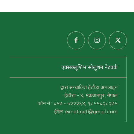
एक्सक्लुशिभ सोलुशन नेटवर्क
हरु
द्वारा सन्चालित हेटौंडा अनलाइन
प्र
थ
हेटौडा - ४, मकवानपुर, नेपाल
म
फोन नं.: ०५७ - ५२२२६४, ९८५५०२८२७५
स
हि
ईमेल: exnet.net@gmail.com
द
ल
ख
न