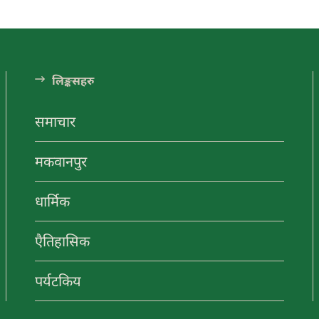
ंडा अनलाईन
ा अनलाईन
लि󠅵ङ्कसहरु
समाचार
यटन
नयाँ
मकवानपुर
गन्तव्य
धार्मिक
ा अनलाईन
मनहरीलाइभ
चुरीयामाइमा
एैतिहासिक
ऐतिहासिक,
ा अनलाईन
हेटौंडा अनलाईन
धार्मिक र
पर्यटकिय क्षेत्रको
पर्यटकिय
रुपमा विकास हुँदै
हेटौंडा अनलाईन