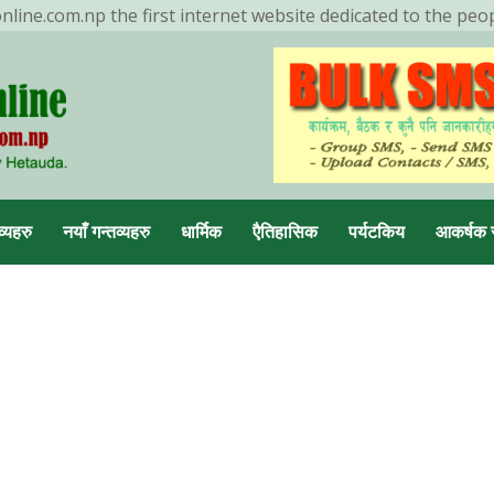
ine.com.np the first internet website dedicated to the peo
ENDING NOW
मनहरीलाइभ
व्यहरु
नयाँ गन्तव्यहरु
धार्मिक
एैतिहासिक
पर्यटकिय
आकर्षक 
डा, मकवानपुर