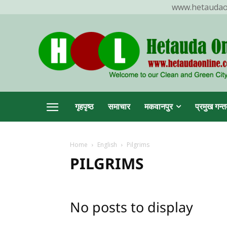
www.hetaudaonl
TR
गृहपृष्ठ
समाचार
मकवानपुर
प्रमुख गन्त
Home
English
Pilgrims
हेटौ
PILGRIMS
No posts to display