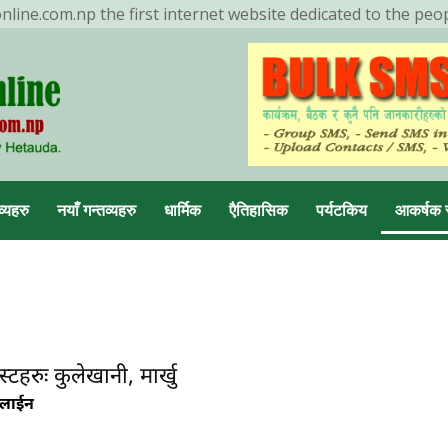
ine.com.np the first internet website dedicated to the peo
ENDING NOW
मनहरीलाइभ
व्यहरु
नयाँ गन्तव्यहरु
धार्मिक
एैतिहासिक
पर्यटकिय
आकर्षक 
डा, मकवानपुर
्टहरुः कुलेखानी, मार्खु
नलाईन