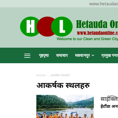
www.hetaudaonl
TR
गृहपृष्ठ
समाचार
मकवानपुर
प्रमुख गन्त
Home
आकर्षक स्थलहरु
आकर्षक स्थलहरु
हेटौ
साईक्लिस
हेटौंडा अ