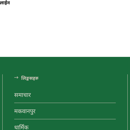
नलाईन
लि󠅵ङ्कसहरु
समाचार
मकवानपुर
धार्मिक