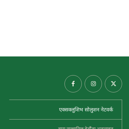
ब
डाँ
डा
आ
क
र्ष
क
प
र्य
ट
की
य
ग
न्त
व्य
ब
न्दै
जु
एक्सक्लुशिभ सोलुशन नेटवर्क
रे
थु
म
द्वारा सन्चालित हेटौंडा अनलाइन