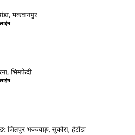
हेटौंडा अनलाईन
हेटौंडा । हेटौंडा
ांडा, मकवानपुर
उपमहानगरपालिका
नलाईन
वडा नम्बर–१५ मा पर्ने
चुरीयामाइ सुरुङ र
आसपासका क्षेत्रमा
स्थानीय सरकारले...
रना, भिमफेदी
नलाईन
: जितपुर भञ्ज्याङ्ग, सुकौरा, हेटौंडा