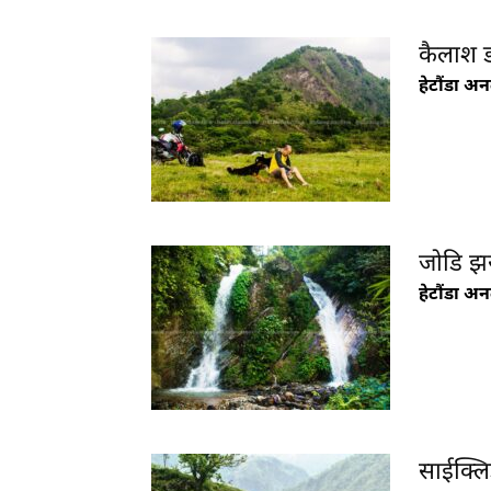
कैलाश ड
हेटौंडा अ
जोडि झ
हेटौंडा अ
साईक्लिङ