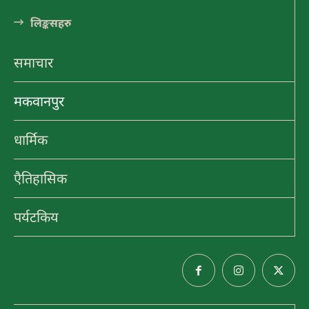
क्षेत्रको रुपमा विकास हुँदै
लि󠅵ङ्कसहरु
हेटौंडा अनलाईन
समाचार
मकवानपुर
धार्मिक
एैतिहासिक
पर्यटकिय