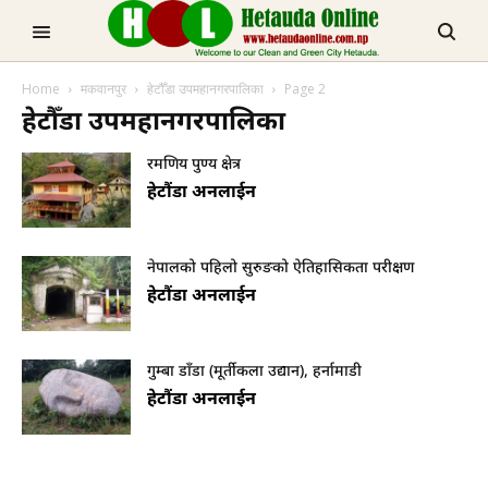
TRENDING NOW
Home
मकवानपुर
हेटौँडा उपमहानगरपालिका
Page 2
मनहरीलाइभ
हेटौँडा उपमहानगरपालिका
रमणिय पुण्य क्षेत्र
हेटौंडा अनलाईन
नेपालको पहिलो सुरुङको ऐतिहासिकता परीक्षण
हेटौंडा अनलाईन
हेटौडा, मकवानपुर
गुम्बा डाँडा (मूर्तीकला उद्यान), हर्नामाडी
हेटौंडा अनलाईन