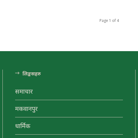
Page 1 of 4
लि󠅵ङ्कसहरु
समाचार
मकवानपुर
धार्मिक