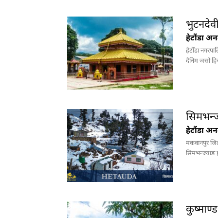
भुटनदेवी
हेटौंडा अ
हेटौँडा नगरप
दैनिम जसो हिन
सिमभन्ज्
हेटौंडा अ
मकवानपुर जिल
सिमभन्ज्याङ ह
कुष्माण