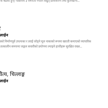
 बढेका हुन्। पछिल्लो ३ वर्षयता नेपाल विद्युत् प्राधिकरण तथा कुलेखानी...
ंडा अनलाईन
र
ा अनलाईन
नलाईन
थको निर्माणपूर्व उपत्यका र तराई जोड्ने मूल नाकाको रूपमा ख्याती कमाएको व्यापारिक
ी तत्कालीन समयमा जङ्गल सवारीको प्रयोगमा ल्याइने हात्तीहरू सुरक्षित राख्न...
यटन
नयाँ
गन्तव्य
्य, चित्लाङ्ग
नलाईन
ा अनलाईन
मनहरीलाइभ
चुरीयामाइमा
ऐतिहासिक,
ा अनलाईन
हेटौंडा अनलाईन
धार्मिक र
पर्यटकिय क्षेत्रको