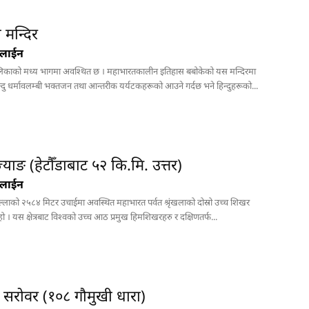
रुपमा विकास हुँदै
हेटौंडा अनलाईन
 मन्दिर
हेटौंडा । हेटौंडा
नलाईन
उपमहानगरपालिका
वडा नम्बर–१५ मा पर्ने
ालिकाको मध्य भागमा अवश्थित छ । महाभारतकालीन इतिहास बबोकेको यस मन्दिरमा
चुरीयामाइ सुरुङ र
्दु धर्मावलम्बी भक्तजन तथा आन्तरीक यर्यटकहरूको आउने गर्दछ भने हिन्दुहरूको...
आसपासका क्षेत्रमा
स्थानीय सरकारले...
याङ (हेटौँडाबाट ५२ कि.मि. उत्तर)
नलाईन
्लाको २५८४ मिटर उचाईमा अवस्थित महाभारत पर्वत श्रृंखलाको दोस्रो उच्च शिखर
ो । यस क्षेत्रबाट विश्वको उच्च आठ प्रमुख हिमशिखरहरु र दक्षिणतर्फ...
्ड सरोवर (१०८ गौमुखी धारा)