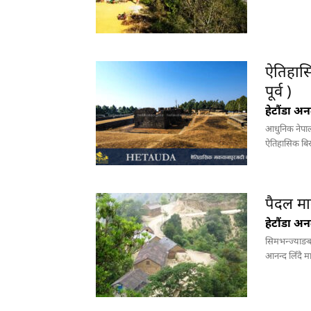
ऐतिहासि
पूर्व )
हेटौंडा अ
आधुनिक नेपाल
ऐतिहासिक बिरा
पैदल मार
हेटौंडा अ
सिमभन्ज्याङबा
आनन्द लिँदै मार