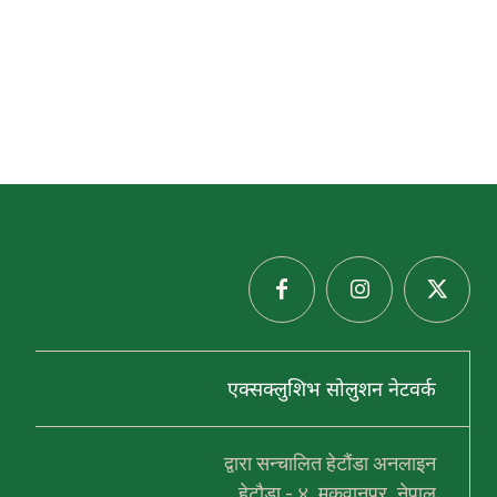
र
गु
फा
गु
म्बा
डाँ
डा
(
मू
र्ती
क
ला
उ
द्या
न
),
एक्सक्लुशिभ सोलुशन नेटवर्क
ह
र्ना
मा
डी
द्वारा सन्चालित हेटौंडा अनलाइन
हेटौडा - ४, मकवानपुर, नेपाल