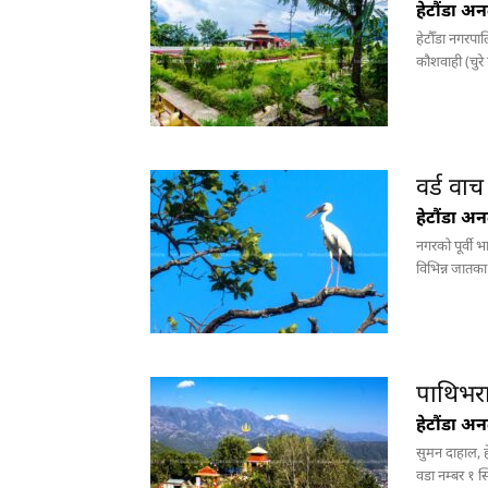
हेटौंडा अ
हेटौँडा नगरपा
कौशवाही (चुरे
वर्ड वाच
हेटौंडा अ
नगरको पूर्वी 
विभिन्न जातक
पाथिभरा
हेटौंडा अ
सुमन दाहाल, ह
वडा नम्बर १ स्