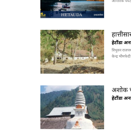
आन्तरिक पर्यटक
हेटौ
हात्तीसा
हेटौंड
हेटौंडा अ
त्रिभुवन राजप
केन्द्र भीमफेद
पर्
अशोक चैत
हेटौंडा अ
हेटौंड
हेटौंड