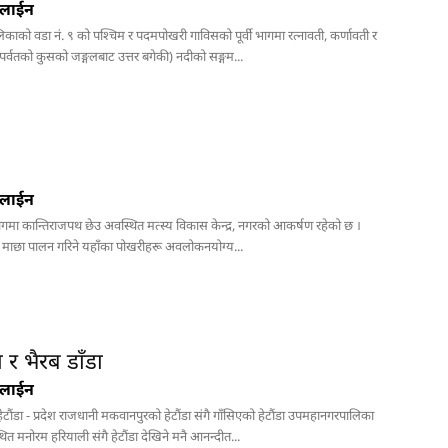
नलाईन
लिकाको वडा नं. ९ को पश्चिम र पदमपोखरी गाविसको पूर्वी भागमा रत्नावती, कर्णावती र
 पर्वतको कुसको जङ्गलबाट उत्तर बगेकी) नदीको सङ्गम...
नलाईन
भागमा कान्तिराजपथ छेउ अवस्थित मत्स्य विकास केन्द्र, नगरको आकर्षण रहेको छ ।
ा माछा पालन गरिने यहाँका पोखरीहरू अवलोकनयोग्य...
 र भैरब डाँडा
नलाईन
ेटौंडा - प्रदेश राजधानी मकवानपुरको हेटौंडा संगै गाँसिएको हेटौंडा उपमहानगरपालिका
थित मनोरम हरियाली संगै हेटौंडा देखिने मनै आनन्दीत...