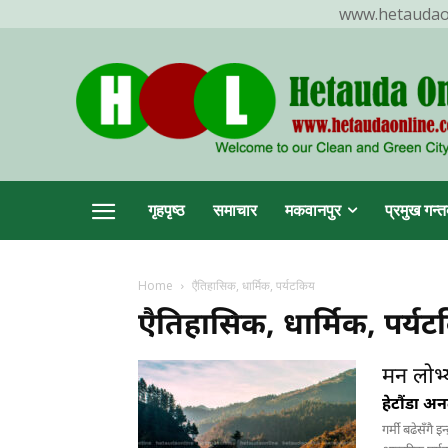
www.hetaudaonl
TR
गृहपृष्ठ
समाचार
मकवानपुर
प्रमुख गन्त
Home
एैतिहासिक, धार्मिक, पर्यटकिय
एैतिहासिक, धार्मिक, पर्य
हेटौ
मन लोभ्
हेटौंडा अ
गर्मी बढेसँगै