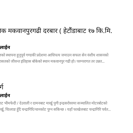
क मकवानपुरगढी दरबार ( हेटौंडाबाट १७ कि.मि.
नलाईन
को स्थापना हुनुपूर्व गण्डकी प्रदेशमा आधिपत्य जमाउन सफल सेन वंशीय शासनको
सतको जीवन्त इतिहास बोकेको स्थान मकवानपुर गढी हो। परम्परागत तर उन्नत...
्ग
नलाईन
ट भीमफेदी / देउराली र दामनबाट मार्खु पुगी इन्द्रसरोवरमा सञ्चालित मोटरबोटको
्खु, चित्लाङ हुँदै चन्द्रागिरि/थानकोट पुग्न सकिन्छ । यहाँ फाखेलबाट चन्द्रागिरि पर्वत...