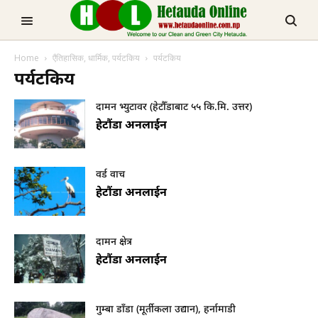
TRENDING NOW
Home
एैतिहासिक, धार्मिक, पर्यटकिय
पर्यटकिय
पर्यटकिय
मनहरीलाइभ
दामन भ्युटावर (हेटौँडाबाट ५५ कि.मि. उत्तर)
हेटौंडा अनलाईन
वर्ड वाच
हेटौंडा अनलाईन
हेटौडा, मकवानपुर
दामन क्षेत्र
हेटौंडा अनलाईन
गुम्बा डाँडा (मूर्तीकला उद्यान), हर्नामाडी