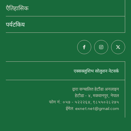
गुम्बा डाँडा (मूर्तीकला उद्यान), हर्नामाडी
एैतिहासिक
पर्यटकिय
एक्सक्लुशिभ सोलुशन नेटवर्क
द्वारा सन्चालित हेटौंडा अनलाइन
प्रमुख गन्तव्यहरु
हेटौडा - ४, मकवानपुर, नेपाल
फोन नं.: ०५७ - ५२२२६४, ९८५५०२८२७५
ईमेल: exnet.net@gmail.com