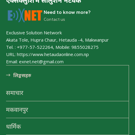
एक्सक्लुशिभ सोलुशन नेटवर्क
नयाँ गन्तव्यहरु
Need to know more?
Contact us
प्रथम सहिद लखन थापाको स्मृतिमा बाटिका
Exclusive Solution Network
निर्माण हुने
Akata Tole, Hupra Chaur, Hetauda -4, Makwanpur
Tel. : +977-57-522264, Mobile: 9855028275
URL: https://www.hetaudaonline.com.np
पाथिभरा र भैरब डाँडा
Email: exnet.net@gmail.com
लि󠅵ङ्कसहरु
आकर्षक पर्यटकीय गन्तव्य बन्दै जुरेथुम
समाचार
मकवानपुर
प्रकृतिको काखमा लुकेको मकवानपुर गढीकोे
ऋषेश्वर गुफा
धार्मिक