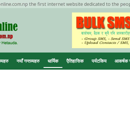
ine.com.np the first internet website dedicated to the peo
ENDING NOW
मनहरीलाइभ
व्यहरु
नयाँ गन्तव्यहरु
धार्मिक
एैतिहासिक
पर्यटकिय
आकर्षक 
डा, मकवानपुर