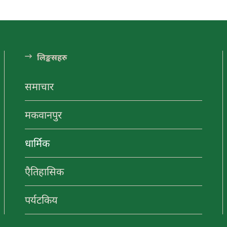
ंडा अनलाईन
ा अनलाईन
लि󠅵ङ्कसहरु
समाचार
यटन
नयाँ
मकवानपुर
गन्तव्य
धार्मिक
ा अनलाईन
मनहरीलाइभ
चुरीयामाइमा
एैतिहासिक
ऐतिहासिक,
ा अनलाईन
हेटौंडा अनलाईन
धार्मिक र
पर्यटकिय क्षेत्रको
पर्यटकिय
रुपमा विकास हुँदै
हेटौंडा अनलाईन