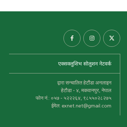
एक्सक्लुशिभ सोलुशन नेटवर्क
हरु
द्वारा सन्चालित हेटौंडा अनलाइन
प्र
थ
हेटौडा - ४, मकवानपुर, नेपाल
म
फोन नं.: ०५७ - ५२२२६४, ९८५५०२८२७५
स
हि
ईमेल: exnet.net@gmail.com
द
ल
ख
न