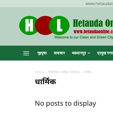
www.hetaudaonl
TR
गृहपृष्ठ
समाचार
मकवानपुर
प्रमुख गन्त
Home
एैतिहासिक, धार्मिक, पर्यटकिय
धार्मिक
हेटौ
धार्मिक
No posts to display