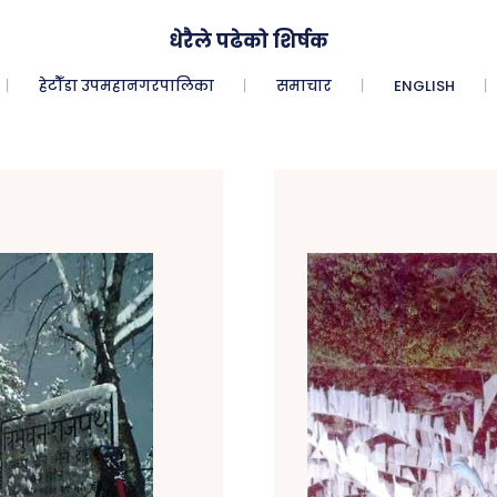
धेरैले पढेको शिर्षक
हेटौँडा उपमहानगरपालिका
समाचार
ENGLISH
 गन्तव्यहरु
ाण्ड सरोवर
ऐतिहासिक
गौमुखी धारा)
मकवानपुरगढी