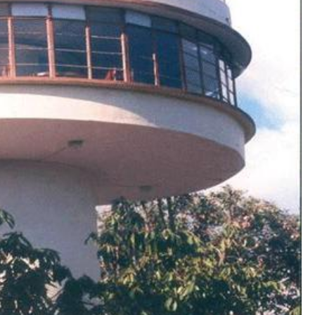
ंडा अनलाईन
ा अनलाईन
यटन
नयाँ
गन्तव्य
ा अनलाईन
मनहरीलाइभ
चुरीयामाइमा
ऐतिहासिक,
ा अनलाईन
हेटौंडा अनलाईन
धार्मिक र