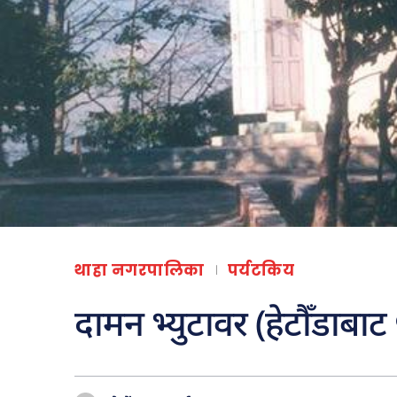
थाहा नगरपालिका
पर्यटकिय
दामन भ्युटावर (हेटौँडाबाट