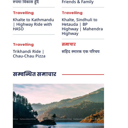
रुपमा विकास हुँदै
Friends & Family
द
ल
Travelling
Travelling
ख
न
Khalte to Kathmandu
Khalte, Sindhuli to
| Highway Ride with
Hetauda | BP
था
HASO
Highway | Mahendra
पा
Highway
को
स्मृ
Travelling
समाचार
ति
Trikhandi Ride |
सहिद स्मारक एक परिचय
मा
Chau-Chau Pizza
बा
टि
का
सम्वन्धित समाचार
नि
र्मा
ण
हु
ने
पा
थि
भ
रा