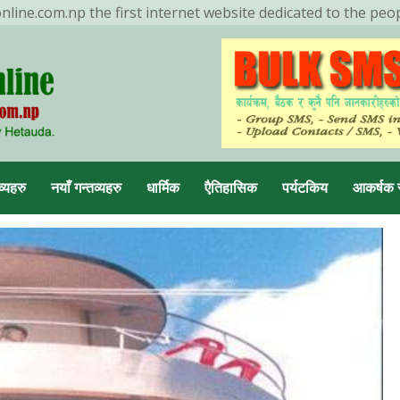
ine.com.np the first internet website dedicated to the peo
ENDING NOW
मनहरीलाइभ
चुरीयामाइमा ऐतिहासिक, धार्मिक र
पर्यटकिय क्षेत्रको रुपमा विकास हुँदै
व्यहरु
नयाँ गन्तव्यहरु
धार्मिक
एैतिहासिक
पर्यटकिय
आकर्षक 
डा, मकवानपुर