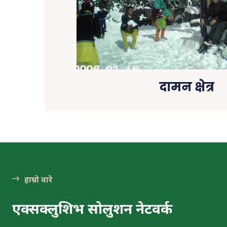
हेटौंड
हेटौँडा न
को पश्चि
गाविसको प
कर्णावती 
पर्वतको क
बगेकी) नद
दामन क्षेत्र
शहिद 
(हेटौं
हाम्रो वारे
कि.मि
एक्सक्लुशिभ सोलुशन नेटवर्क
हेटौंड
राष्ट्रियता, 