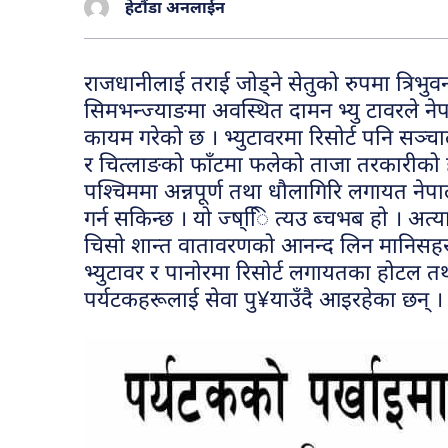
हेटौंडा अनलाईन
राजधानीलाई तराई जोड्ने सेतुको रुपमा त्रिभ
सिमभन्ज्याङमा अवस्थित दामन भ्यु टावरले ने
कायम गरेको छ । भ्युटावरमा रिसोर्ट पनि सञ्
र चित्लाङको फाँटमा फलेको ताजा तरकारीको हर
पश्चिममा अन्नपूर्ण तथा धौलागिरि लगायत ने
गर्न सकिन्छ । यो ज्ष्िि त्यउ ब्चभब हो । अत
चिसो शान्त वातावरणको आनन्द लिन मानिसहरू य
भ्युटावर र पानोरमा रिसोर्ट लगायतका होटल त
पर्यटकहरूलाई सेवा पु¥याउँदै आइरहेका छन् ।