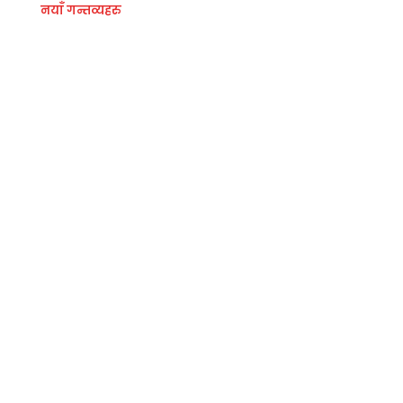
थु
नयाँ गन्तव्यहरु
म
प्र
कृ
ति
को
का
ख
मा
लु
के
को
म
क
वा
न
पु
र
ग
ढी
कोे
ऋ