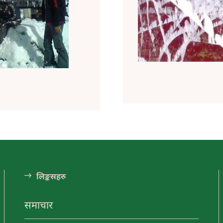
दरबार ( हेटौंडाबाट
ा अनलाईन
१७ कि.मि. पूर्व )
गरपालिकाको वडा नं. ९
म र पदमपोखरी
हेटौंडा अनलाईन
ूर्वी भागमा रत्नावती,
आधुनिक नेपालको स्थापना
र कौशवाही (चुरे
हुनुपूर्व गण्डकी प्रदेशमा आधिपत्य
ुसको जङ्गलबाट उत्तर
जमाउन सफल सेन वंशीय
ीको सङ्गम...
शासनको ऐतिहासिक बिरासतको
जीवन्त इतिहास बोकेको स्थान
मकवानपुर गढी हो। परम्परागत
तर उन्नत...
स्मारक
इन्द्रसरोवर ताल
डाबाट ४.५
(हेटौडाबाट ४० किमि
लि󠅵ङ्कसहरु
. पश्चिम)
उत्तरतर्फ)
ा अनलाईन
हेटौंडा अनलाईन
समाचार
प्रजातन्त्र र
इन्द्रसरोवर गाउँपालिकामा