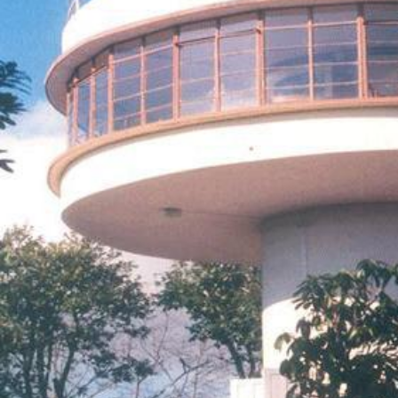
हेटौ
हेटौंड
पर्
हेटौंड
हेटौंड