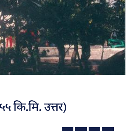
पर्यटकिय क्षेत्रको
रुपमा विकास हुँदै
हेटौंडा अनलाईन
हेटौंडा । हेटौंडा
उपमहानगरपालिका
वडा नम्बर–१५ मा पर्ने
चुरीयामाइ सुरुङ र
आसपासका क्षेत्रमा
स्थानीय सरकारले...
 ५५ कि.मि. उत्तर)