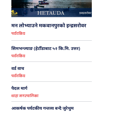
र
भै
र
ब
डाँ
मन लोभ्याउने मकवानपुरको इन्द्रसरोवर
डा
पर्यटकिय
आ
क
र्ष
सिमभन्ज्याङ (हेटौँडाबाट ५२ कि.मि. उत्तर)
क
पर्यटकिय
प
र्य
ट
वर्ड वाच
की
पर्यटकिय
य
ग
न्त
पैदल मार्ग
व्य
ब
थाहा नगरपालिका
न्दै
जु
आकर्षक पर्यटकीय गन्तव्य बन्दै जुरेथुम
रे