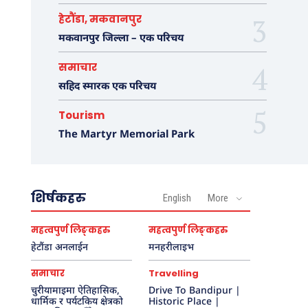
हेटौंडा, मकवानपुर
मकवानपुर जिल्ला – एक परिचय
समाचार
सहिद स्मारक एक परिचय
Tourism
The Martyr Memorial Park
शिर्षकहरु
English
More
हरु
महत्वपुर्ण लिङ्कहरु
महत्वपुर्ण लिङ्कहरु
हेटौंडा अनलाईन
मनहरीलाइभ
प्र
थ
समाचार
Travelling
म
स
चुरीयामाइमा ऐतिहासिक,
Drive To Bandipur |
धार्मिक र पर्यटकिय क्षेत्रको
Historic Place |
हि