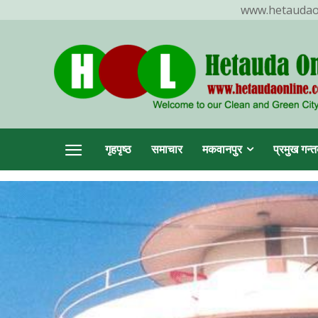
www.hetaudaonl
TR
गृहपृष्ठ
समाचार
मकवानपुर
प्रमुख गन्त
हेटौ